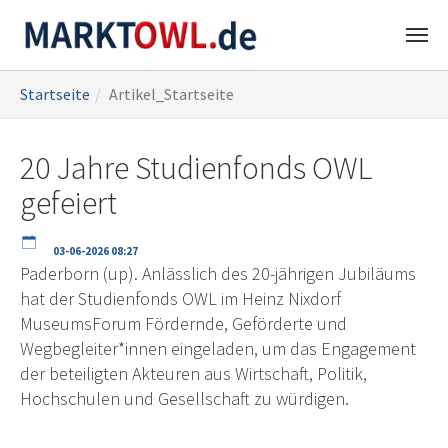
Zum
Sie
Startseite
Artikel_Startseite
Hauptinhalt
sind
springen
hier:
20 Jahre Studienfonds OWL
gefeiert
03-06-2026 08:27
Paderborn (up). Anlässlich des 20-jährigen Jubiläums
hat der Studienfonds OWL im Heinz Nixdorf
MuseumsForum Fördernde, Geförderte und
Wegbegleiter*innen eingeladen, um das Engagement
der beteiligten Akteuren aus Wirtschaft, Politik,
Hochschulen und Gesellschaft zu würdigen.