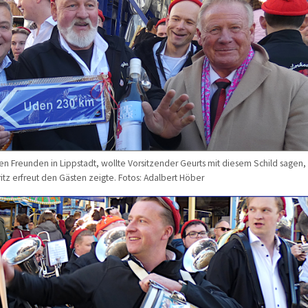
n Freunden in Lippstadt, wollte Vorsitzender Geurts mit diesem Schild sagen,
itz erfreut den Gästen zeigte. Fotos: Adalbert Höber