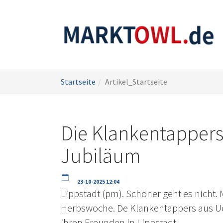
Zum
Sie
Startseite
Artikel_Startseite
Hauptinhalt
sind
springen
hier:
Die Klankentappers 
Jubiläum
23-10-2025 12:04
Lippstadt (pm). Schöner geht es nicht. 
Herbswoche. De Klankentappers aus Ud
ihren Freunden in Lippstadt.