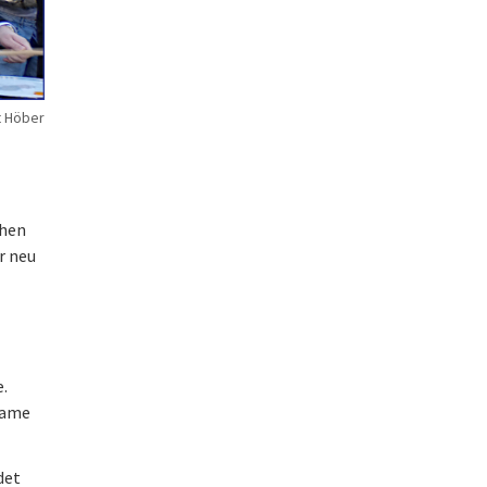
t Höber
chen
r neu
e.
same
det