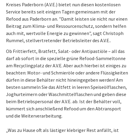
Kreises Paderborn (A.V.E.) bietet nun diesen kostenlosen
Service bereits seit einigen Tagen gemeinsam mit der
Refood aus Paderborn an. "Damit leisten sie nicht nur einen
Beitrag zum Klima- und Ressourcenschutz, sondern helfen
auch mit, wertvolle Energie zu gewinnen", sagt Christoph
Rummel, stellvertretender Betriebsleiter des A.V.E..
Ob Frittierfett, Bratfett, Salat- oder Antipastiöle – all das
darf ab sofort in die spezielle grüne Refood-Sammeltonne
am Recyclingplatz der A.V.E. Aber auch hierbei ist einiges zu
beachten: Motor- und Schmieröle oder andere Flüssigkeiten
dürfen in diese Behälter nicht hineingegeben werden! Am
besten sammeln Sie das Altfett in leeren Speiseölflaschen,
Joghurteimern oder Waschmittelflaschen und geben diese
beim Betriebspersonal der A.V.E. ab. Ist der Behälter voll,
kümmert sich anschließend Refood um den Abtransport
und die Weiterverarbeitung.
„Was zu Hause oft als lästiger klebriger Rest anfällt, ist