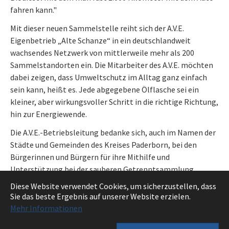
fahren kann."
Mit dieser neuen Sammelstelle reiht sich der A.V.E.
Eigenbetrieb „Alte Schanze“ in ein deutschlandweit
wachsendes Netzwerk von mittlerweile mehr als 200
Sammelstandorten ein. Die Mitarbeiter des A.V.E. möchten
dabei zeigen, dass Umweltschutz im Alltag ganz einfach
sein kann, heißt es. Jede abgegebene Ölflasche sei ein
kleiner, aber wirkungsvoller Schritt in die richtige Richtung,
hin zur Energiewende.
Die A.V.E.-Betriebsleitung bedanke sich, auch im Namen der
Städte und Gemeinden des Kreises Paderborn, bei den
Bürgerinnen und Bürgern für ihre Mithilfe und
Unterstützung bei der sauberen Getrenntsammlung
wertvoller Abfälle.
Diese Website verwendet Cookies, um sicherzustellen, dass
Sie das beste Ergebnis auf unserer Website erzielen.
Zurück
Mehr Informationen
0