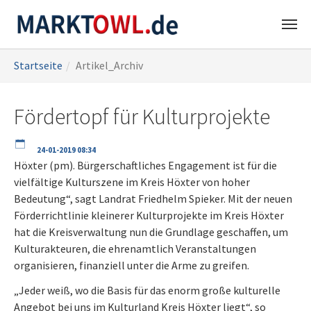
Zum
Sie
Startseite
Artikel_Archiv
Hauptinhalt
sind
springen
hier:
Fördertopf für Kulturprojekte
24-01-2019 08:34
Höxter (pm). Bürgerschaftliches Engagement ist für die
vielfältige Kulturszene im Kreis Höxter von hoher
Bedeutung“, sagt Landrat Friedhelm Spieker. Mit der neuen
Förderrichtlinie kleinerer Kulturprojekte im Kreis Höxter
hat die Kreisverwaltung nun die Grundlage geschaffen, um
Kulturakteuren, die ehrenamtlich Veranstaltungen
organisieren, finanziell unter die Arme zu greifen.
„Jeder weiß, wo die Basis für das enorm große kulturelle
Angebot bei uns im Kulturland Kreis Höxter liegt“, so