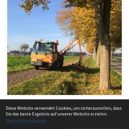
Die Batenhorster Straße in Rietberg wird beidseitig von
Diese Website verwendet Cookies, um sicherzustellen, dass
Bäumen begrenzt, die in Zukunft der Baumkontrolleur
Sie das beste Ergebnis auf unserer Website erzielen.
in regelmäßigen Abständen überprüft. Foto: Kreis
Mehr Informationen
Gütersloh