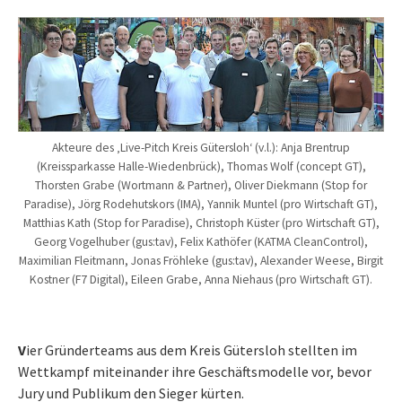
Akteure des ‚Live-Pitch Kreis Gütersloh‘ (v.l.): Anja Brentrup
(Kreissparkasse Halle-Wiedenbrück), Thomas Wolf (concept GT),
Thorsten Grabe (Wortmann & Partner), Oliver Diekmann (Stop for
Paradise), Jörg Rodehutskors (IMA), Yannik Muntel (pro Wirtschaft GT),
Matthias Kath (Stop for Paradise), Christoph Küster (pro Wirtschaft GT),
Georg Vogelhuber (gus:tav), Felix Kathöfer (KATMA CleanControl),
Maximilian Fleitmann, Jonas Fröhleke (gus:tav), Alexander Weese, Birgit
Kostner (F7 Digital), Eileen Grabe, Anna Niehaus (pro Wirtschaft GT).
V
ier Gründerteams aus dem Kreis Gütersloh stellten im
Wettkampf miteinander ihre Geschäftsmodelle vor, bevor
Jury und Publikum den Sieger kürten.