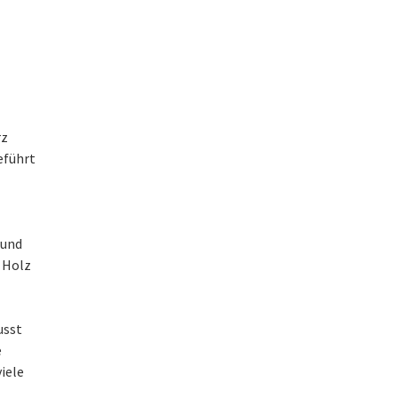
rz
eführt
 und
 Holz
usst
e
iele