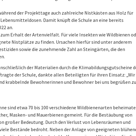
hrend der Projekttage auch zahlreiche Nistkästen aus Holz für
 Lebensmitteldosen. Damit knüpft die Schule an eine bereits
022 an.
zum Erhalt der Artenvielfalt. Für viele Insekten wie Wildbienen o
ete Nistplätze zu finden. Ursachen hierfür sind unter anderem
stiziden sowie die zunehmende Zahl an Steingärten, die den
en.
inschließlich der Materialien durch die Klimabildungsgutscheine d
agte der Schule, dankte allen Beteiligten für ihren Einsatz: „Wir
 und krabbelnde Bewohnerinnen und Bewohner bei uns begrüßen z
nne sind etwa 70 bis 100 verschiedene Wildbienenarten beheimate
öcher, Masken- und Mauerbienen gemeint. Für die Bestäubung von
on großer Bedeutung. Durch den Verlust von Lebensräumen und
 viele Bestände bedroht. Neben der Anlage von geeigneten blühe