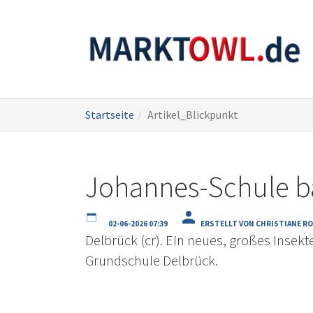
Zum
Sie
Startseite
Artikel_Blickpunkt
Hauptinhalt
sind
springen
hier:
Johannes-Schule ba
02-06-2026 07:39
ERSTELLT VON CHRISTIANE RO
Delbrück (cr). Ein neues, großes Insek
Grundschule Delbrück.