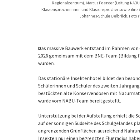
Regionalzentrum), Marcus Foerster (Leitung NAB
Klassensprecherinnen und Klassensprecher sowie ihre 
Johannes-Schule Delbrück. Foto (
D
as massive Bauwerk entstand im Rahmen von d
2026 gemeinsam mit dem BNE-Team (Bildung fü
wurden.
Das stationäre Insektenhotel bildet den beson
Schülerinnen und Schüler des zweiten Jahrgan
bestückten alte Konservendosen mit Naturmater
wurde vom NABU-Team bereitgestellt.
Unterstützung bei der Aufstellung erhielt die 
auf der sonnigen Südseite des Schulgeländes pla
angrenzenden Grünflächen ausreichend Nahrung 
Insekten nur einen begrenzten Flugradius haben