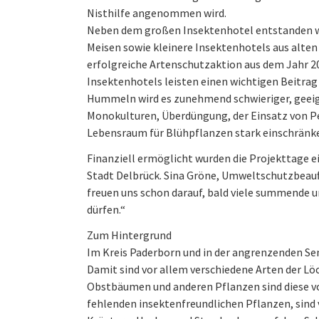
Nisthilfe angenommen wird.
Neben dem großen Insektenhotel entstanden wä
Meisen sowie kleinere Insektenhotels aus alten
erfolgreiche Artenschutzaktion aus dem Jahr 2
Insektenhotels leisten einen wichtigen Beitrag 
Hummeln wird es zunehmend schwieriger, geeign
Monokulturen, Überdüngung, der Einsatz von Pe
Lebensraum für Blühpflanzen stark einschränk
Finanziell ermöglicht wurden die Projekttage e
Stadt Delbrück. Sina Gröne, Umweltschutzbeauftr
freuen uns schon darauf, bald viele summende
dürfen.“
Zum Hintergrund
Im Kreis Paderborn und in der angrenzenden Se
Damit sind vor allem verschiedene Arten der L
Obstbäumen und anderen Pflanzen sind diese v
fehlenden insektenfreundlichen Pflanzen, sind