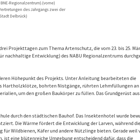
U BNE-Regionalzentrum).(vorne)
Vertretungen des Jahrgangs zwei der
Stadt Delbrück)
rei Projekttagen zum Thema Artenschutz, die vom 23. bis 25. Mä
r nachhaltige Entwicklung) des NABU Regionalzentrums durchg
deren Höhepunkt des Projekts. Unter Anleitung bearbeiteten die
gs Hartholzklötze, bohrten Nistgänge, rührten Lehmfüllungen an
ialien, um den großen Baukörper zu füllen. Das Grundgerüst aus
Schule durch den städtischen Bauhof. Das Insektenhotel wurde bew
tziert. Die Wärme fördert die Entwicklung der Larven, während di
für Wildbienen, Käfer und andere Nützlinge bieten. Gerade weil v
, ist eine blütenreiche Umgebung entscheidend dafür, dass die