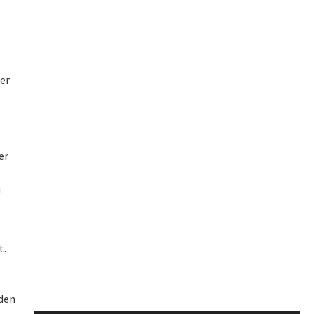
der
er
u
t.
nden