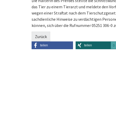
Die Halterin des Pferdes stellte die Schnittwund
das Tier zu einem Tierarzt und meldete den Vorfa
wegen einer Straftat nach dem Tierschutzgesetz
sachdienliche Hinweise zu verdächtigen Perso
können, sich über die Rufnummer 05251 306-0 z
Zurück
teilen
teilen
0