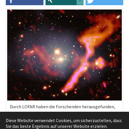
0
Durch LOFAR haben die Forschenden herausgefunden,
dass der Galaxienhaufen Abell 1314 durch die
Diese Website verwendet Cookies, um sicherzustellen, dass
Verschmelzung mit einem anderen Haufen entstanden
Sie das beste Ergebnis auf unserer Website erzielen.
ist. Abell 1314 ist 460 Millionen Lichtjahre von der Erde