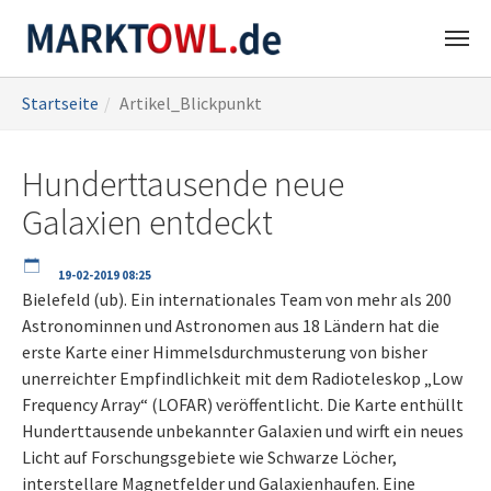
Zum
Sie
Startseite
Artikel_Blickpunkt
Hauptinhalt
sind
springen
hier:
Hunderttausende neue
Galaxien entdeckt
19-02-2019 08:25
Bielefeld (ub). Ein internationales Team von mehr als 200
Astronominnen und Astronomen aus 18 Ländern hat die
erste Karte einer Himmelsdurchmusterung von bisher
unerreichter Empfindlichkeit mit dem Radioteleskop „Low
Frequency Array“ (LOFAR) veröffentlicht. Die Karte enthüllt
Hunderttausende unbekannter Galaxien und wirft ein neues
Licht auf Forschungsgebiete wie Schwarze Löcher,
interstellare Magnetfelder und Galaxienhaufen. Eine