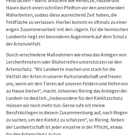
Feldflächen – warnt Wildtiere wie Rehkitze, Fasane und
Hasen durch einen schrillen Pfeifton vor den anstehenden
Mäharbeiten, sodass diese ausreichend Zeit haben, die
Feldfläche zu verlassen. Hierbei kommt es oftmals zu einer
engen Zusammenarbeit mit den Jägern. Für die heimischen
Landwirte liegt ein besonderes Augenmerk auf dem Schutz
der Artenvielfalt.
Durch verschiedene Maßnahmen wie etwa das Anlegen von
Lerchenfenstern oder Blühstreifen unterstützen sie den
Artenschutz. "Wir Landwirte machen uns stark für die
Vielfalt der Arten in unserer Kulturlandschaft und freuen
uns, wenn wir den Tieren auf unseren Feldern und Höfen ein
zu Hause bieten“, macht Johannes Röring das Anliegen der
Landwir-te deutlich.„Insbesondere für den Kiebitzschutz
müssen wir noch mehr tun. Gerne rufe ich meine
Berufskollegen in diesem Zusammenhang auf, nach Wegen
zu suchen, um den Kiebitz zu schützen“, so Röring. Neben
der Landwirtschaft ist jeder einzelne in der Pflicht, etwas
für den Artenschutz zu tun.