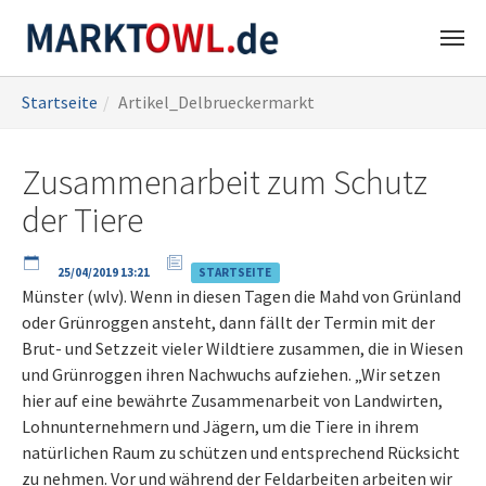
Zum
Sie
Startseite
Artikel_Delbrueckermarkt
Hauptinhalt
sind
springen
hier:
Zusammenarbeit zum Schutz
der Tiere
25/04/2019 13:21
STARTSEITE
Münster (wlv). Wenn in diesen Tagen die Mahd von Grünland
oder Grünroggen ansteht, dann fällt der Termin mit der
Brut- und Setzzeit vieler Wildtiere zusammen, die in Wiesen
und Grünroggen ihren Nachwuchs aufziehen. „Wir setzen
hier auf eine bewährte Zusammenarbeit von Landwirten,
Lohnunternehmern und Jägern, um die Tiere in ihrem
natürlichen Raum zu schützen und entsprechend Rücksicht
zu nehmen. Vor und während der Feldarbeiten arbeiten wir