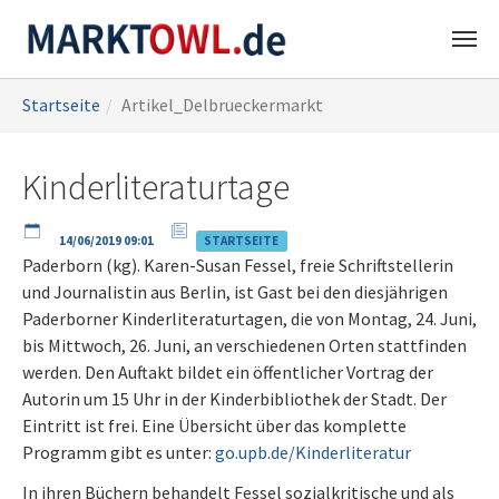
Zum
Sie
Startseite
Artikel_Delbrueckermarkt
Hauptinhalt
sind
springen
hier:
Kinderliteraturtage
14/06/2019 09:01
STARTSEITE
Paderborn (kg). Karen-Susan Fessel, freie Schriftstellerin
und Journalistin aus Berlin, ist Gast bei den diesjährigen
Paderborner Kinderliteraturtagen, die von Montag, 24. Juni,
bis Mittwoch, 26. Juni, an verschiedenen Orten stattfinden
werden. Den Auftakt bildet ein öffentlicher Vortrag der
Autorin um 15 Uhr in der Kinderbibliothek der Stadt. Der
Eintritt ist frei. Eine Übersicht über das komplette
Programm gibt es unter:
go.upb.de/Kinderliteratur
In ihren Büchern behandelt Fessel sozialkritische und als