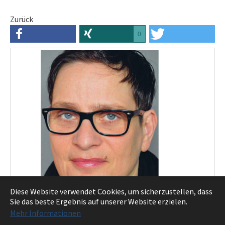
Zurück
0
Diese Website verwendet Cookies, um sicherzustellen, dass
Sie das beste Ergebnis auf unserer Website erzielen.
Karen-Susan Fessel ist Gast bei den diesjährigen
Mehr Informationen
Paderborner Kinderliteraturtagen.