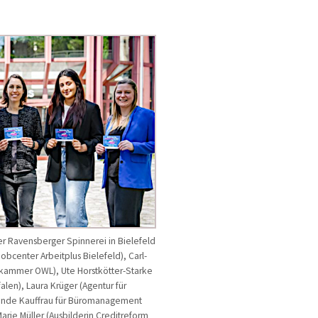
er Ravensberger Spinnerei in Bielefeld
obcenter Arbeitplus Bielefeld), Carl-
kskammer OWL), Ute Horstkötter-Starke
alen), Laura Krüger (Agentur für
dende Kauffrau für Büromanagement
arie Müller (Ausbilderin Creditreform