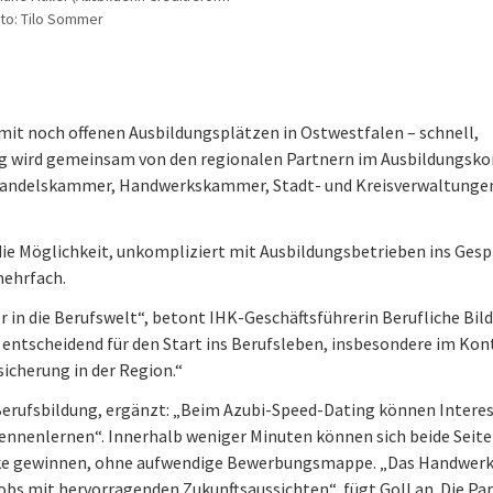
oto: Tilo Sommer
it noch offenen Ausbildungsplätzen in Ostwestfalen – schnell,
ung wird gemeinsam von den regionalen Partnern im Ausbildungsk
nd Handelskammer, Handwerkskammer, Stadt- und Kreisverwaltunge
e Möglichkeit, unkompliziert mit Ausbildungsbetrieben ins Ges
mehrfach.
r in die Berufswelt“, betont IHK-Geschäftsführerin Berufliche Bil
entscheidend für den Start ins Berufsleben, insbesondere im Kon
sicherung in der Region.“
Berufsbildung, ergänzt: „Beim Azubi-Speed-Dating können Interes
nnenlernen“. Innerhalb weniger Minuten können sich beide Seit
ücke gewinnen, ohne aufwendige Bewerbungsmappe. „Das Handwer
bs mit hervorragenden Zukunftsaussichten“, fügt Goll an. Die Pa