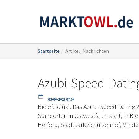
Zum
Sie
Startseite
Artikel_Nachrichten
Hauptinhalt
sind
springen
hier:
Azubi-Speed-Dating
03-06-2026 07:54
Bielefeld (ik). Das Azubi-Speed-Dating 
Standorten in Ostwestfalen statt, in Bi
Herford, Stadtpark Schützenhof, Min