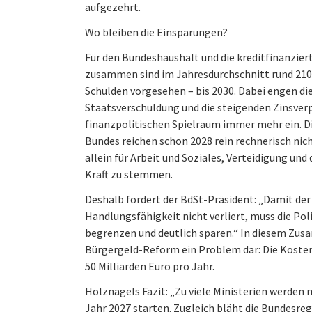
aufgezehrt.
Wo bleiben die Einsparungen?
Für den Bundeshaushalt und die kreditfinanzi
zusammen sind im Jahresdurchschnitt rund 210 
Schulden vorgesehen – bis 2030. Dabei engen d
Staatsverschuldung und die steigenden Zinsver
finanzpolitischen Spielraum immer mehr ein. 
Bundes reichen schon 2028 rein rechnerisch nic
allein für Arbeit und Soziales, Verteidigung und
Kraft zu stemmen.
Deshalb fordert der BdSt-Präsident: „Damit der 
Handlungsfähigkeit nicht verliert, muss die Pol
begrenzen und deutlich sparen.“ In diesem Zus
Bürgergeld-Reform ein Problem dar: Die Kosten
50 Milliarden Euro pro Jahr.
Holznagels Fazit: „Zu viele Ministerien werden
Jahr 2027 starten. Zugleich bläht die Bundesre