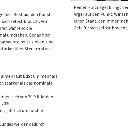
Reiner Holznagel bringt de
Ärger auf den Punkt: Wir se
er des BdSt auf den Punkt:
einen Staat, der immer meh
 sich selbst braucht. Vor
Geld für sich selbst braucht.
rer, während die
imal umdrehen. Genau hier
aatsquote muss sinken, und
stärker über Steuern statt
volumen laut BdSt um mehr als
ich stärker als das nominale
höhen sich von 30 Milliarden
 2030.
it jährlich um rund 13
 Bundes werden dadurch