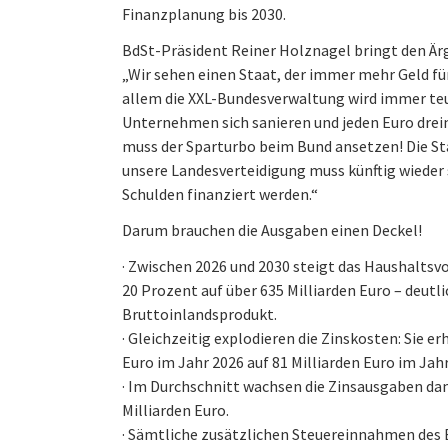
Finanzplanung bis 2030.
BdSt-Präsident Reiner Holznagel bringt den Ärg
„Wir sehen einen Staat, der immer mehr Geld für
allem die XXL-Bundesverwaltung wird immer teu
Unternehmen sich sanieren und jeden Euro dre
muss der Sparturbo beim Bund ansetzen! Die St
unsere Landesverteidigung muss künftig wieder 
Schulden finanziert werden.“
Darum brauchen die Ausgaben einen Deckel!
· Zwischen 2026 und 2030 steigt das Haushalts
20 Prozent auf über 635 Milliarden Euro – deutl
Bruttoinlandsprodukt.
· Gleichzeitig explodieren die Zinskosten: Sie er
Euro im Jahr 2026 auf 81 Milliarden Euro im Jahr
· Im Durchschnitt wachsen die Zinsausgaben dam
Milliarden Euro.
· Sämtliche zusätzlichen Steuereinnahmen des