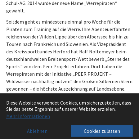
Schul-AG. 2014 wurde der neue Name „Werrepiraten“
gewählt.
Seitdem geht es mindestens einmal pro Woche für die
Piraten zum Training auf die Werre. Ihre Abenteuerfahrten
reichen von der Wilden Lippe über den Alberssee bis hin zu
Touren nach Frankreich und Slowenien. Als Vizepräsident
des Kreissportbundes Herford hat Ralf Noltemeyer beim
deutschlandweiten Breitensport-Wettbewerb „Sterne des
Sports“ von dem Peer Projekt erfahren. Dort haben die
Werrepiraten mit der Initiative „PEER PROJEKT –
Wildwasser nachhaltig nutzen“ den Großen Silbernen Stern
gewonnen – die höchste Auszeichnung auf Landesebene.
Quelle:
handwerk-owl.de/
Diese Website verwendet Cookies, um sicherzustellen, dass
Sie das beste Ergebnis auf unserer Website erzielen.
Zurück
Mehr Informationen
0
Ablehnen
Cookies zulassen