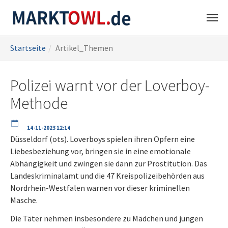
Zum
Sie
Startseite
Artikel_Themen
Hauptinhalt
sind
springen
hier:
Polizei warnt vor der Loverboy-
Methode
14-11-2023 12:14
Düsseldorf (ots). Loverboys spielen ihren Opfern eine
Liebesbeziehung vor, bringen sie in eine emotionale
Abhängigkeit und zwingen sie dann zur Prostitution. Das
Landeskriminalamt und die 47 Kreispolizeibehörden aus
Nordrhein-Westfalen warnen vor dieser kriminellen
Masche.
Die Täter nehmen insbesondere zu Mädchen und jungen