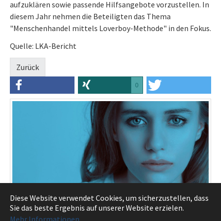
aufzuklären sowie passende Hilfsangebote vorzustellen. In
diesem Jahr nehmen die Beteiligten das Thema
"Menschenhandel mittels Loverboy-Methode" in den Fokus.
Quelle: LKA-Bericht
Zurück
0
Diese Website verwendet Cookies, um sicherzustellen, dass
Sie das beste Ergebnis auf unserer Website erzielen.
Wenn es keine Liebe, sondern eine Lüge ist: Polizei NRW
Mehr Informationen