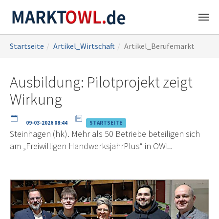
Zum
Sie
Startseite
Artikel_Wirtschaft
Artikel_Berufemarkt
Hauptinhalt
sind
springen
hier:
Ausbildung: Pilotprojekt zeigt
Wirkung
09-03-2026 08:44
STARTSEITE
Steinhagen (hk). Mehr als 50 Betriebe beteiligen sich
am „Freiwilligen HandwerksjahrPlus“ in OWL.