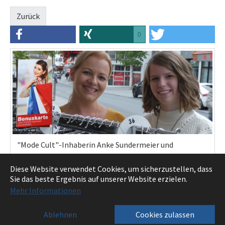
Zurück
0
"Mode Cult"-Inhaberin Anke Sundermeier und
Mitarbeiterin Julia Biermeyer (rechts) sowie die
Diese Website verwendet Cookies, um sicherzustellen, dass
gesamte Delbrücker Kaufmannschaft laden zum
Sie das beste Ergebnis auf unserer Website erzielen.
verkaufsoffenen Sonntag des Katharinenmarktes ein.
Mehr Informationen
Foto: Adalbert Höber
Ablehnen
Cookies zulassen