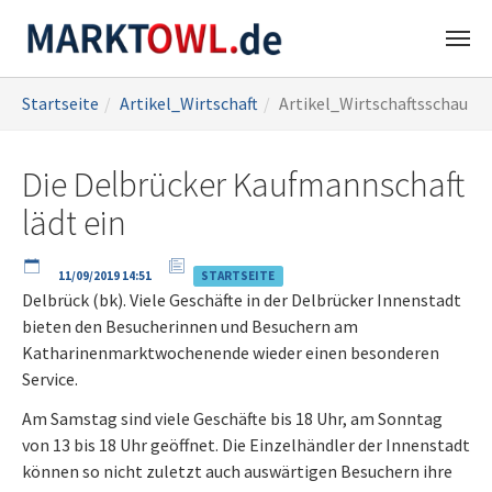
Zum
Sie
Startseite
Artikel_Wirtschaft
Artikel_Wirtschaftsschau
Hauptinhalt
sind
springen
hier:
Die Delbrücker Kaufmannschaft
lädt ein
11/09/2019 14:51
STARTSEITE
Delbrück (bk). Viele Geschäfte in der Delbrücker Innenstadt
bieten den Besucherinnen und Besuchern am
Katharinenmarktwochenende wieder einen besonderen
Service.
Am Samstag sind viele Geschäfte bis 18 Uhr, am Sonntag
von 13 bis 18 Uhr geöffnet. Die Einzelhändler der Innenstadt
können so nicht zuletzt auch auswärtigen Besuchern ihre