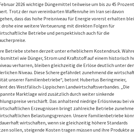
Februar 2026 wichtige Düngemittel teilweise um bis zu 45 Prozen
uert. Trotz der nun vereinbarten Waffenruhe im Iran sei davon
gehen, dass das hohe Preisniveau für Energie vorerst erhalten blei
 drohe eine weitere Verteuerung mit direkten Folgen für
rtschaftliche Betriebe und perspektivisch auch für die
aucherpreise.
re Betriebe stehen derzeit unter erheblichem Kostendruck. Währ
ebsmittel wie Dünger, Strom und Kraftstoff auf einem historisch 
iveau verharren, bleiben gleichzeitig die Erlöse deutlich unter d
derlichen Niveau. Diese Schere gefährdet zunehmend die wirtschaf
lität unserer Familienbetriebe“, betont Hubertus Beringmeier,
dent des Westfälisch-Lippischen Landwirtschaftsverbandes. „Die
pannte Marktlage wird zusätzlich durch weiter sinkende
hlungspreise verschärft. Das anhaltend niedrige Erlösniveau bei vi
irtschaftlichen Erzeugnissen bringt zahlreiche Betriebe zunehm
wirtschaftlichen Belastungsgrenzen. Unsere Familienbetriebe kön
 dauerhaft wirtschaften, wenn sie gleichzeitig höhere Standards
zen sollen, steigende Kosten tragen müssen und ihre Produkte 