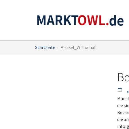
Zum
Sie
Startseite
Artikel_Wirtschaft
Hauptinhalt
sind
springen
hier:
Be
0
Münst
die si
Betri
die a
infol