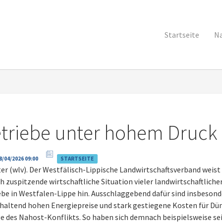
Startseite
Na
triebe unter hohem Druck
8/04/2026 09:00
STARTSEITE
er (wlv). Der Westfälisch-Lippische Landwirtschaftsverband weist
ch zuspitzende wirtschaftliche Situation vieler landwirtschaftliche
ebe in Westfalen-Lippe hin. Ausschlaggebend dafür sind insbesond
nhaltend hohen Energiepreise und stark gestiegene Kosten für Dü
ge des Nahost-Konflikts. So haben sich demnach beispielsweise se