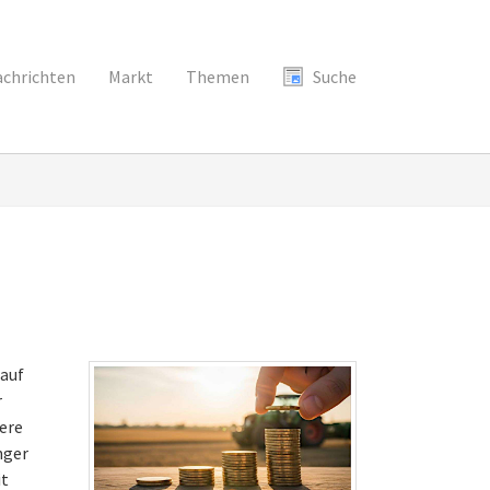
chrichten
Markt
Themen
Suche
 auf
r
ere
nger
it