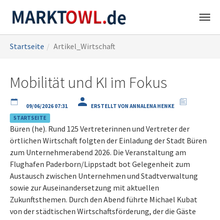
Zum
Sie
Startseite
Artikel_Wirtschaft
Hauptinhalt
sind
springen
hier:
Mobilität und KI im Fokus
09/06/2026 07:31
ERSTELLT VON ANNALENA HENKE
STARTSEITE
Büren (he). Rund 125 Vertreterinnen und Vertreter der
örtlichen Wirtschaft folgten der Einladung der Stadt Büren
zum Unternehmerabend 2026. Die Veranstaltung am
Flughafen Paderborn/Lippstadt bot Gelegenheit zum
Austausch zwischen Unternehmen und Stadtverwaltung
sowie zur Auseinandersetzung mit aktuellen
Zukunftsthemen. Durch den Abend führte Michael Kubat
von der städtischen Wirtschaftsförderung, der die Gäste