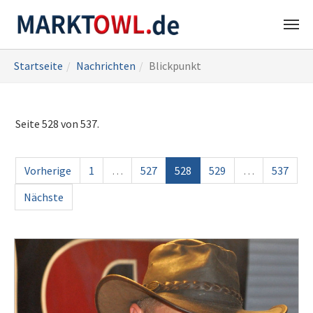
Zum
Sie
Startseite
Nachrichten
Blickpunkt
Hauptinhalt
sind
springen
hier:
Seite 528 von 537.
Vorherige
1
…
527
528
529
…
537
Nächste