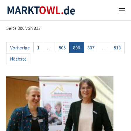
Zum
Seite 806 von 813.
Hauptinhalt
springen
Vorherige
1
…
805
806
807
…
813
Nächste