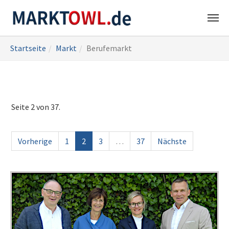
Zum
Sie
Startseite
Markt
Berufemarkt
Hauptinhalt
sind
springen
hier:
Seite 2 von 37.
Vorherige
1
2
3
…
37
Nächste