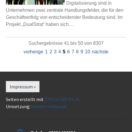
Digitalisierung sind in
Unternehmen zwei zentrale Handlungsfelder, die für den
Geschäftserfolg von entscheidender Bedeutung sind. Im
Projekt „DualStrat“ haben sich…
Suchergebnisse 41 bis 50 von 8307
vorherige
1
2
3
4
5
6
7
8
9
10
nächste
Impressum »
Seiten erstellt mit
TYPO3 CMS 9.5.26
Umsetzung:
Hoebermedien.de