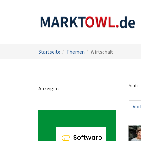
Zum
Sie
Startseite
Themen
Wirtschaft
Hauptinhalt
sind
springen
hier:
Seite 
Anzeigen
Vor