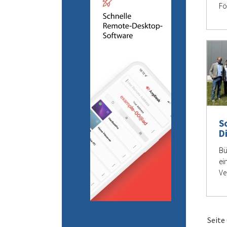
Fö
S
D
Bü
ei
Ve
Seite 