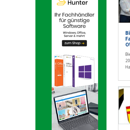
B
F
O
Bi
20
H