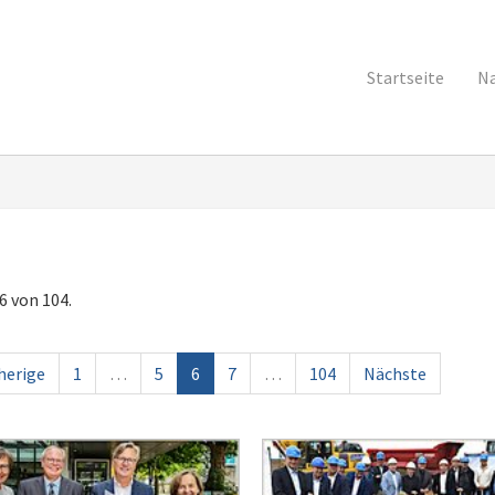
Startseite
Na
6 von 104.
herige
1
…
5
6
7
…
104
Nächste