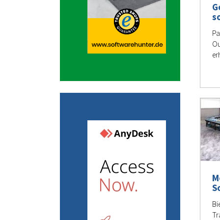
G
s
Pa
Ou
er
M
S
Bi
Tr