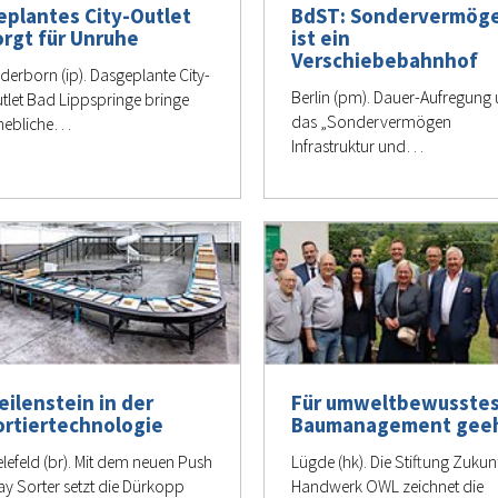
eplantes City-Outlet
BdST: Sondervermög
orgt für Unruhe
ist ein
Verschiebebahnhof
derborn (ip). Dasgeplante City-
Berlin (pm). Dauer-Aufregung
tlet Bad Lippspringe bringe
das „Sondervermögen
hebliche…
Infrastruktur und…
eilenstein in der
Für umweltbewusste
ortiertechnologie
Baumanagement gee
elefeld (br). Mit dem neuen Push
Lügde (hk). Die Stiftung Zukun
ay Sorter setzt die Dürkopp
Handwerk OWL zeichnet die